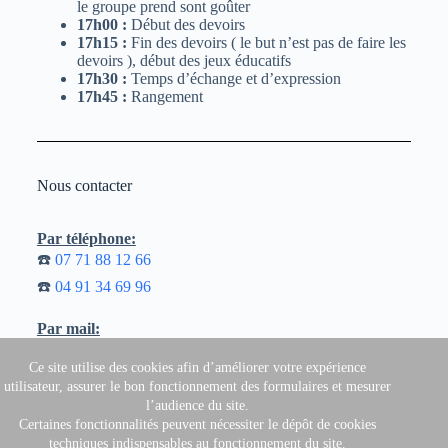
le groupe prend sont goûter
17h00 :
Début des devoirs
17h15 :
Fin des devoirs ( le but n’est pas de faire les
devoirs ), début des jeux éducatifs
17h30 :
Temps d’échange et d’expression
17h45 :
Rangement
Nous contacter
Par téléphone:
☎️
07 71 88 12 66
☎️
04 91 34 69 96
Par mail:
📧
acm@cs-ste-elisabeth.fr
Ce site utilise des cookies afin d’améliorer votre expérience
utilisateur, assurer le bon fonctionnement des formulaires et mesurer
l’audience du site.
Copyright © 2026 - Centre Social Ste Elisabeth
Certaines fonctionnalités peuvent nécessiter le dépôt de cookies
techniques indispensables au fonctionnement du site.